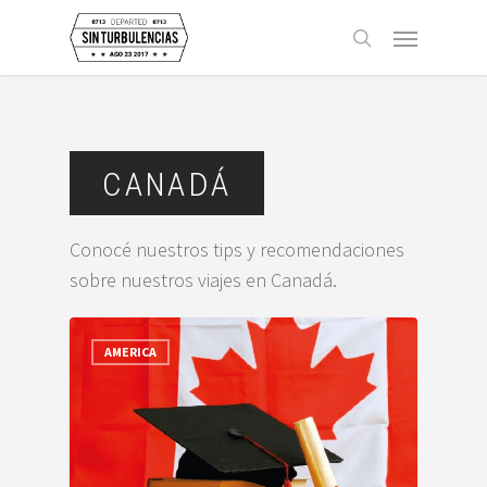
Skip
Menu
to
buscar
main
content
CANADÁ
Conocé nuestros tips y recomendaciones
sobre nuestros viajes en Canadá.
AMERICA