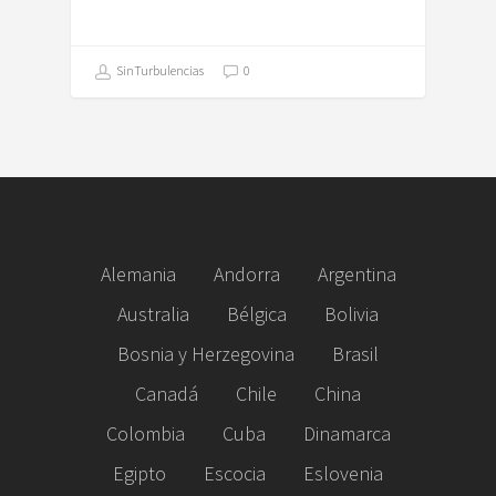
SinTurbulencias
0
Alemania
Andorra
Argentina
Australia
Bélgica
Bolivia
Bosnia y Herzegovina
Brasil
Canadá
Chile
China
Colombia
Cuba
Dinamarca
Egipto
Escocia
Eslovenia