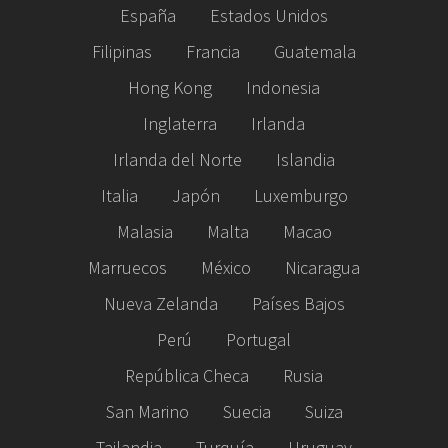
España
Estados Unidos
Filipinas
Francia
Guatemala
Hong Kong
Indonesia
Inglaterra
Irlanda
Irlanda del Norte
Islandia
Italia
Japón
Luxemburgo
Malasia
Malta
Macao
Marruecos
México
Nicaragua
Nueva Zelanda
Países Bajos
Perú
Portugal
República Checa
Rusia
San Marino
Suecia
Suiza
Tailandia
Turquía
Uruguay