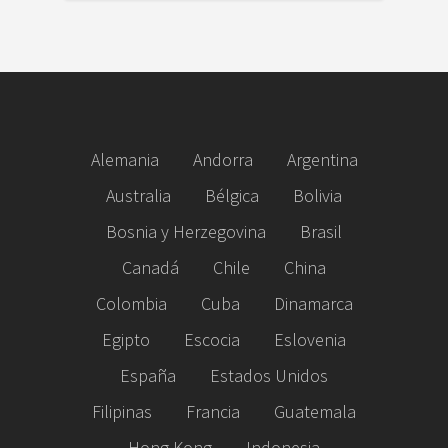
Alemania
Andorra
Argentina
Australia
Bélgica
Bolivia
Bosnia y Herzegovina
Brasil
Canadá
Chile
China
Colombia
Cuba
Dinamarca
Egipto
Escocia
Eslovenia
España
Estados Unidos
Filipinas
Francia
Guatemala
Hong Kong
Indonesia