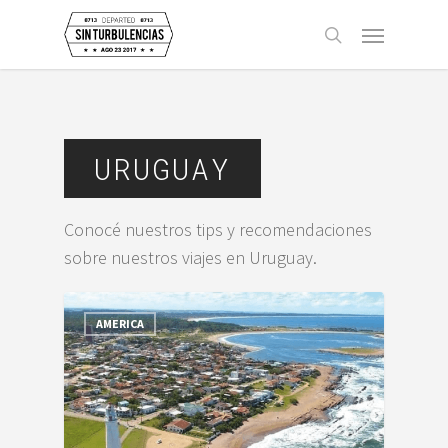
Skip
Menu
to
buscar
main
content
URUGUAY
Conocé nuestros tips y recomendaciones
sobre nuestros viajes en Uruguay.
AMERICA