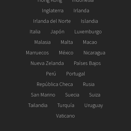
Inglaterra
Irlanda
Irlanda del Norte
Islandia
Italia
Japón
Luxemburgo
Malasia
Malta
Macao
Marruecos
México
Nicaragua
Nueva Zelanda
Países Bajos
Perú
Portugal
República Checa
Rusia
San Marino
Suecia
Suiza
Tailandia
Turquía
Uruguay
Vaticano