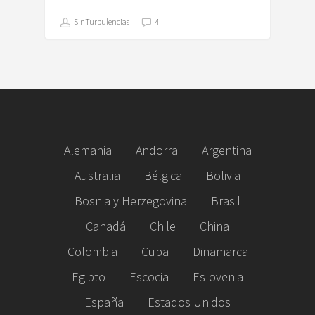
SinTurbulencias
4
Alemania
Andorra
Argentina
Australia
Bélgica
Bolivia
Bosnia y Herzegovina
Brasil
Canadá
Chile
China
Colombia
Cuba
Dinamarca
Egipto
Escocia
Eslovenia
España
Estados Unidos