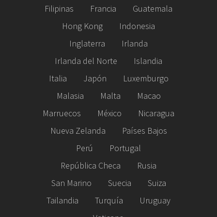
Filipinas
Francia
Guatemala
Hong Kong
Indonesia
Inglaterra
Irlanda
Irlanda del Norte
Islandia
Italia
Japón
Luxemburgo
Malasia
Malta
Macao
Marruecos
México
Nicaragua
Nueva Zelanda
Países Bajos
Perú
Portugal
República Checa
Rusia
San Marino
Suecia
Suiza
Tailandia
Turquía
Uruguay