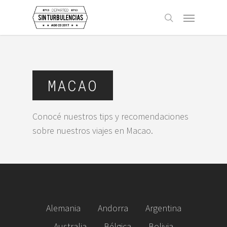
Skip
Menu
to
buscar
main
content
MACAO
Conocé nuestros tips y recomendaciones
sobre nuestros viajes en Macao.
Alemania
Andorra
Argentina
Australia
Bélgica
Bolivia