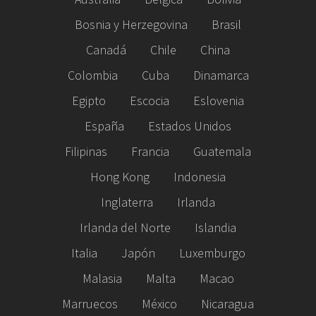
Bosnia y Herzegovina
Brasil
Canadá
Chile
China
Colombia
Cuba
Dinamarca
Egipto
Escocia
Eslovenia
España
Estados Unidos
Filipinas
Francia
Guatemala
Hong Kong
Indonesia
Inglaterra
Irlanda
Irlanda del Norte
Islandia
Italia
Japón
Luxemburgo
Malasia
Malta
Macao
Marruecos
México
Nicaragua