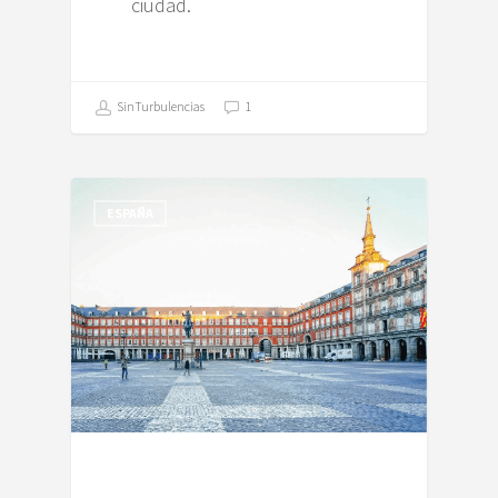
ciudad.
SinTurbulencias
1
ESPAÑA