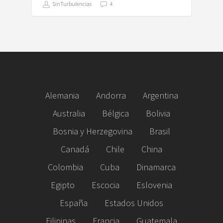
SinTurbulencias
4
Alemania
Andorra
Argentina
Australia
Bélgica
Bolivia
Bosnia y Herzegovina
Brasil
Canadá
Chile
China
Colombia
Cuba
Dinamarca
Egipto
Escocia
Eslovenia
España
Estados Unidos
Filipinas
Francia
Guatemala