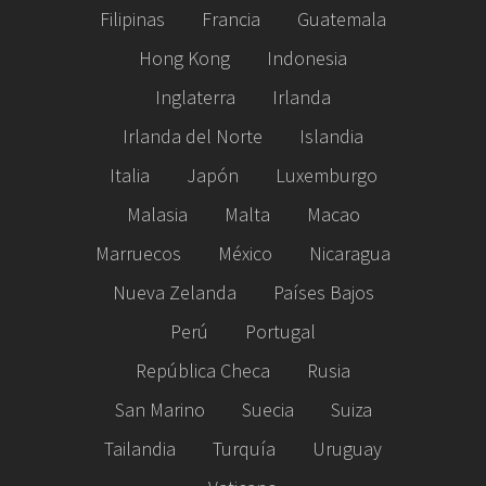
Filipinas
Francia
Guatemala
Hong Kong
Indonesia
Inglaterra
Irlanda
Irlanda del Norte
Islandia
Italia
Japón
Luxemburgo
Malasia
Malta
Macao
Marruecos
México
Nicaragua
Nueva Zelanda
Países Bajos
Perú
Portugal
República Checa
Rusia
San Marino
Suecia
Suiza
Tailandia
Turquía
Uruguay