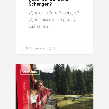
Schengen?
¿Qué es la Zona Schengen?
¿Qué países la integran, y
cuáles no?
SinTurbulencias
1
ALEMANIA