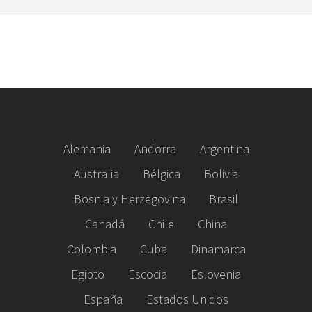
Alemania
Andorra
Argentina
Australia
Bélgica
Bolivia
Bosnia y Herzegovina
Brasil
Canadá
Chile
China
Colombia
Cuba
Dinamarca
Egipto
Escocia
Eslovenia
España
Estados Unidos