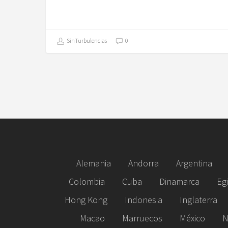
SinTurbulencias
0
Alemania
Andorra
Argentina
Colombia
Cuba
Dinamarca
Eg
Hong Kong
Indonesia
Inglaterra
Macao
Marruecos
México
N