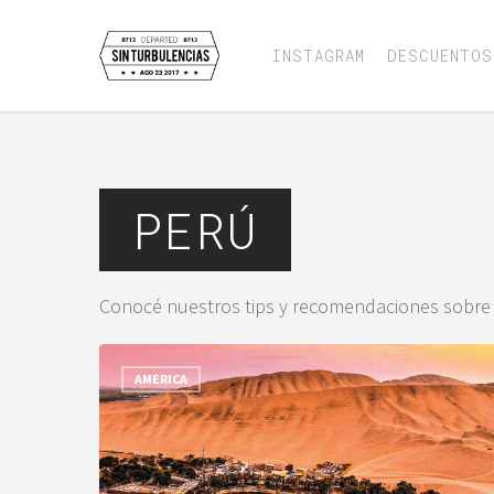
Skip
to
INSTAGRAM
DESCUENTOS
main
content
PERÚ
Conocé nuestros tips y recomendaciones sobre n
AMERICA