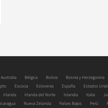
Australia
Bélgica
Bolivia
Bosnia y Herzegovina
ipto
Escocia
Eslovenia
España
Estados Unid
Irlanda
Irlanda del Norte
Islandia
Italia
Ja
icaragua
Nueva Zelanda
Países Bajos
Perú