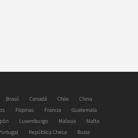
Brasil
Canadá
Chile
China
os
Filipinas
Francia
Guatemala
pón
Luxemburgo
Malasia
Malta
Portugal
República Checa
Rusia