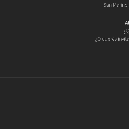
San Marino
A
¿Q
¿O querés invit