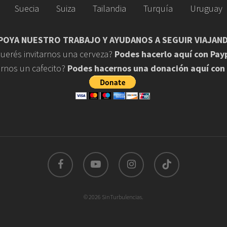
Suecia
Suiza
Tailandia
Turquía
Uruguay
POYA NUESTRO TRABAJO Y AYUDANOS A SEGUIR VIAJAN
uerés invitarnos una cerveza?
Podes hacerlo aquí con Pay
arnos un cafecito?
Podes hacernos una donación aquí con
facebook
youtube
instagram
tiktok
© 2026 SinTurbulencias.