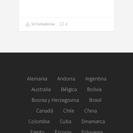
SinTurbulencias
4
Alemania
Andorra
Argentina
Australia
Bélgica
Bolivia
Bosnia y Herzegovina
Brasil
Canadá
Chile
China
Colombia
Cuba
Dinamarca
Egipto
Escocia
Eslovenia