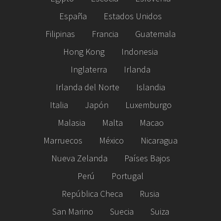
España
Estados Unidos
Filipinas
Francia
Guatemala
Hong Kong
Indonesia
Inglaterra
Irlanda
Irlanda del Norte
Islandia
Italia
Japón
Luxemburgo
Malasia
Malta
Macao
Marruecos
México
Nicaragua
Nueva Zelanda
Países Bajos
Perú
Portugal
República Checa
Rusia
San Marino
Suecia
Suiza