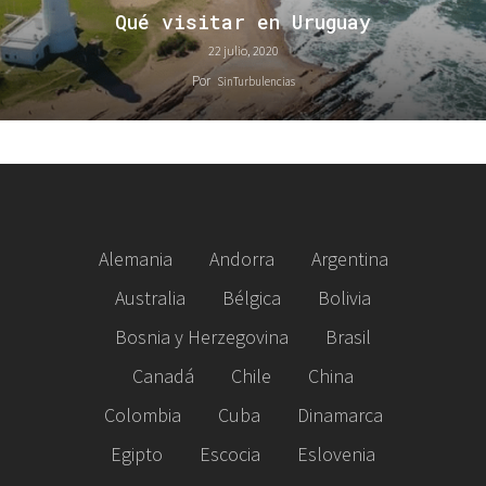
Qué visitar en Uruguay
22 julio, 2020
Por
SinTurbulencias
Alemania
Andorra
Argentina
Australia
Bélgica
Bolivia
Bosnia y Herzegovina
Brasil
Canadá
Chile
China
Colombia
Cuba
Dinamarca
Egipto
Escocia
Eslovenia