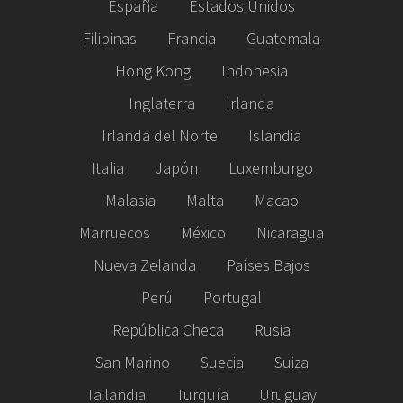
España
Estados Unidos
Filipinas
Francia
Guatemala
Hong Kong
Indonesia
Inglaterra
Irlanda
Irlanda del Norte
Islandia
Italia
Japón
Luxemburgo
Malasia
Malta
Macao
Marruecos
México
Nicaragua
Nueva Zelanda
Países Bajos
Perú
Portugal
República Checa
Rusia
San Marino
Suecia
Suiza
Tailandia
Turquía
Uruguay