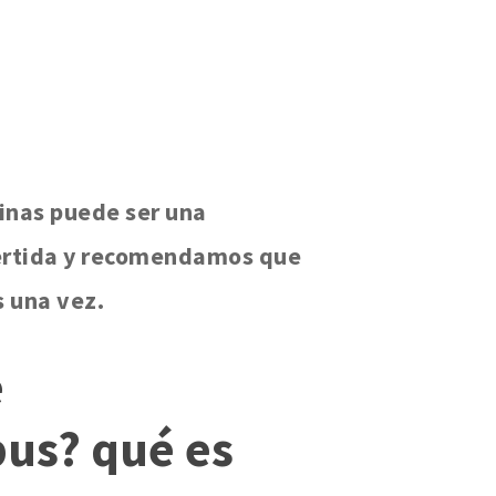
pinas puede ser una
ertida y recomendamos que
s una vez.
e
us? qué es