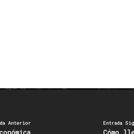
da Anterior
Entrada Si
conómica
Cómo ll