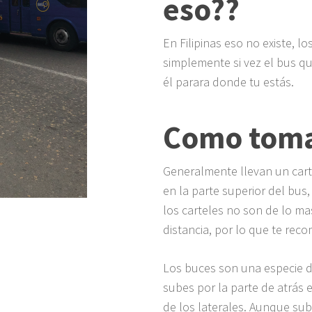
eso??
En Filipinas eso no existe, l
simplemente si vez el bus qu
él parara donde tu estás.
Como toma
Generalmente llevan un cart
en la parte superior del bus
los carteles no son de lo ma
distancia, por lo que te re
Los buces son una especie d
subes por la parte de atrás
de los laterales. Aunque sub