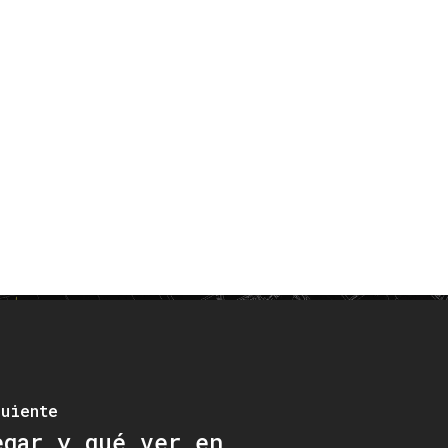
guiente
egar y qué ver en