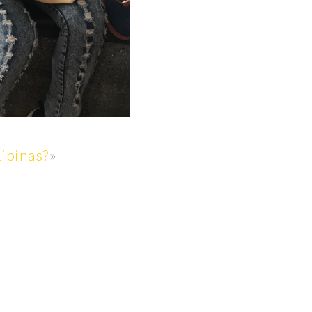
lipinas?
»