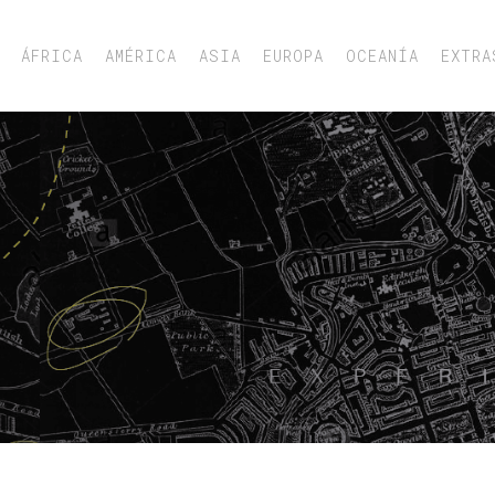
ÁFRICA
AMÉRICA
ASIA
EUROPA
OCEANÍA
EXTRA