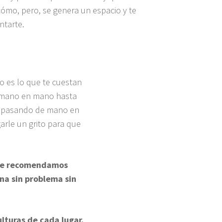
cómo, pero, se genera un espacio y te
ntarte.
so es lo que te cuestan
de mano en mano hasta
ma, pasando de mano en
arle un grito para que
r te recomendamos
ona sin problema sin
lturas de cada lugar.