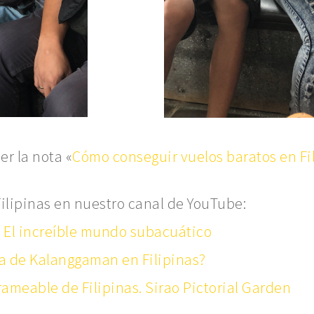
r la nota «
Cómo conseguir vuelos baratos en Fi
lipinas en nuestro canal de YouTube:
– El increíble mundo subacuático
sla de Kalanggaman en Filipinas?
rameable de Filipinas. Sirao Pictorial Garden