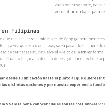
vas a poder sentarte, no se 
encuentran un lugar para se
 en Filipinas
cto que realices, pero el mínimo es de 8php (generalmente e
arlo, una vez que estés en el bus, se va pasando el dinero 
en caso de ser necesario, devuelve el vuelto de la misma for
a. Cuando llegar a tu destino debes golpear el techo o peg
bus.
mar desde tu ubicación hasta el punto al que quieres i
 las distintas opciones y por nuestra experiencia funci
a y vale la pena conocer cuales son las costumbres y cu