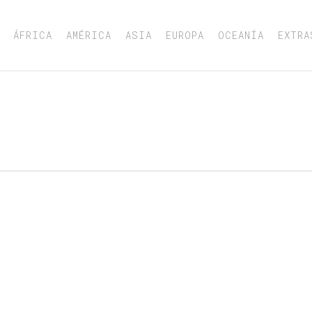
ÁFRICA
AMÉRICA
ASIA
EUROPA
OCEANÍA
EXTRA
Ó EL SEÑOR DE L