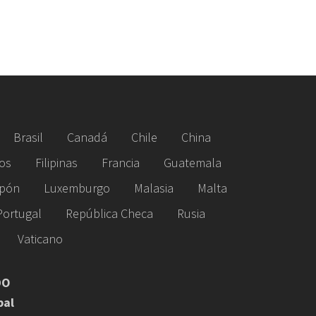
Brasil
Canadá
Chile
China
os
Filipinas
Francia
Guatemala
pón
Luxemburgo
Malasia
Malta
Portugal
República Checa
Rusia
Vaticano
DO
pal