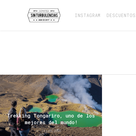
Skip
to
INSTAGRAM
DESCUENTOS
main
content
Tag
DONDE SE ROD
Trekking Tongariro, uno de los
mejores del mundo!
14 julio, 2020