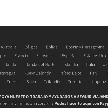
Australia
Bélgica
Bolivia
Bosnia y Herzegovina
ipto
Escocia
Eslovenia
España
Estados Unid
Irlanda
Irlanda del Norte
Islandia
Italia
Ja
icaragua
Nueva Zelanda
Países Bajos
Perú
Suecia
Suiza
Tailandia
Turquía
Uruguay
POYA NUESTRO TRABAJO Y AYUDANOS A SEGUIR VIAJAN
uerés invitarnos una cerveza?
Podes hacerlo aquí con Pay