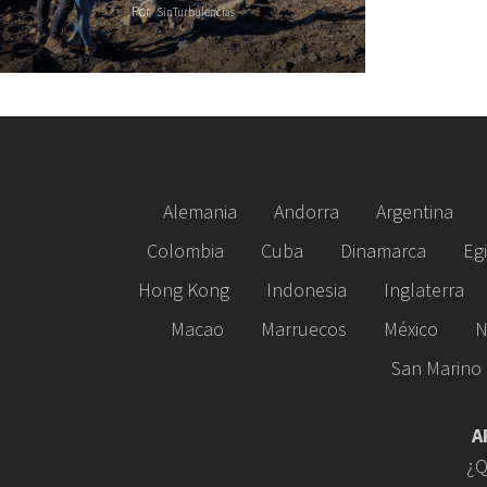
Por
SinTurbulencias
Alemania
Andorra
Argentina
Colombia
Cuba
Dinamarca
Eg
Hong Kong
Indonesia
Inglaterra
Macao
Marruecos
México
N
San Marino
A
¿Q