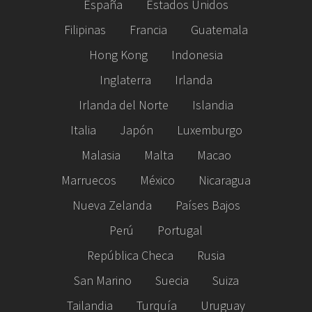
España
Estados Unidos
Filipinas
Francia
Guatemala
Hong Kong
Indonesia
Inglaterra
Irlanda
Irlanda del Norte
Islandia
Italia
Japón
Luxemburgo
Malasia
Malta
Macao
Marruecos
México
Nicaragua
Nueva Zelanda
Países Bajos
Perú
Portugal
República Checa
Rusia
San Marino
Suecia
Suiza
Tailandia
Turquía
Uruguay