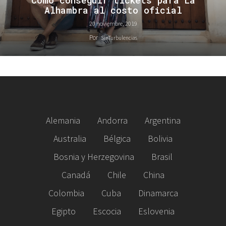
Cómo conseguir tickets para La
Alhambra al costo oficial
20 noviembre, 2019
Por
SinTurbulencias
Alemania
Andorra
Argentina
Australia
Bélgica
Bolivia
Bosnia y Herzegovina
Brasil
Canadá
Chile
China
Colombia
Cuba
Dinamarca
Egipto
Escocia
Eslovenia