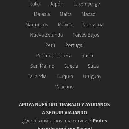
Italia
Japón
Luxemburgo
Malasia
Malta
Macao
Marruecos
México
Nicaragua
Nueva Zelanda
Países Bajos
Perú
Portugal
República Checa
Rusia
San Marino
Suecia
Suiza
Tailandia
Turquía
Uruguay
Vaticano
APOYA NUESTRO TRABAJO Y AYUDANOS
A SEGUIR VIAJANDO
¿Querés invitarnos una cerveza?
Podes
hacerlo aquí con Paypal