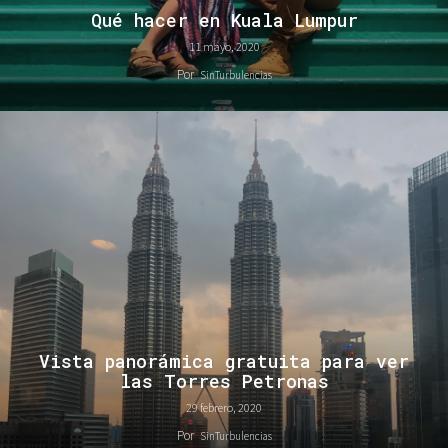
Qué hacer en Kuala Lumpur
11 mayo, 2020
Por
SinTurbulencias
Vista panorámica gratuita para ver
las Torres Petronas
29 febrero, 2020
Por
SinTurbulencias