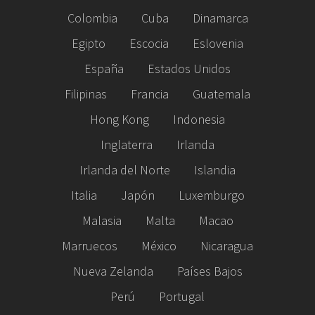
Colombia
Cuba
Dinamarca
Egipto
Escocia
Eslovenia
España
Estados Unidos
Filipinas
Francia
Guatemala
Hong Kong
Indonesia
Inglaterra
Irlanda
Irlanda del Norte
Islandia
Italia
Japón
Luxemburgo
Malasia
Malta
Macao
Marruecos
México
Nicaragua
Nueva Zelanda
Países Bajos
Perú
Portugal