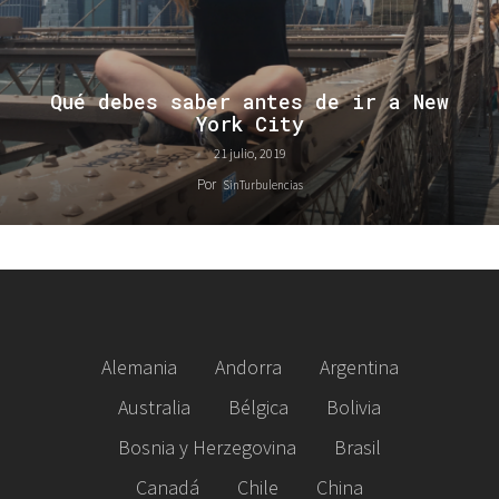
Qué debes saber antes de ir a New
York City
21 julio, 2019
Por
SinTurbulencias
Alemania
Andorra
Argentina
Australia
Bélgica
Bolivia
Bosnia y Herzegovina
Brasil
Canadá
Chile
China