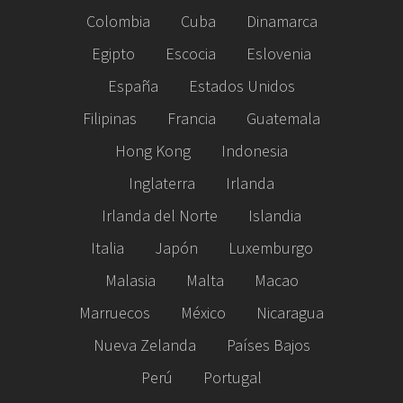
Colombia
Cuba
Dinamarca
Egipto
Escocia
Eslovenia
España
Estados Unidos
Filipinas
Francia
Guatemala
Hong Kong
Indonesia
Inglaterra
Irlanda
Irlanda del Norte
Islandia
Italia
Japón
Luxemburgo
Malasia
Malta
Macao
Marruecos
México
Nicaragua
Nueva Zelanda
Países Bajos
Perú
Portugal