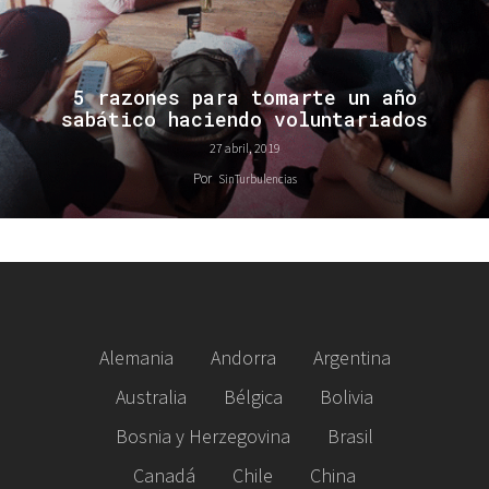
5 razones para tomarte un año
sabático haciendo voluntariados
27 abril, 2019
Por
SinTurbulencias
Alemania
Andorra
Argentina
Australia
Bélgica
Bolivia
Bosnia y Herzegovina
Brasil
Canadá
Chile
China