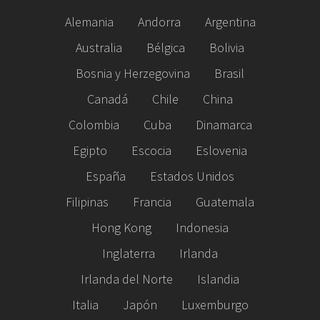
Alemania
Andorra
Argentina
Australia
Bélgica
Bolivia
Bosnia y Herzegovina
Brasil
Canadá
Chile
China
Colombia
Cuba
Dinamarca
Egipto
Escocia
Eslovenia
España
Estados Unidos
Filipinas
Francia
Guatemala
Hong Kong
Indonesia
Inglaterra
Irlanda
Irlanda del Norte
Islandia
Italia
Japón
Luxemburgo