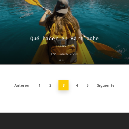
Qué hacer en Bariloche
18 julio, 2020
Por
SinTurbulencias
Anterior
1
2
3
4
5
Siguiente