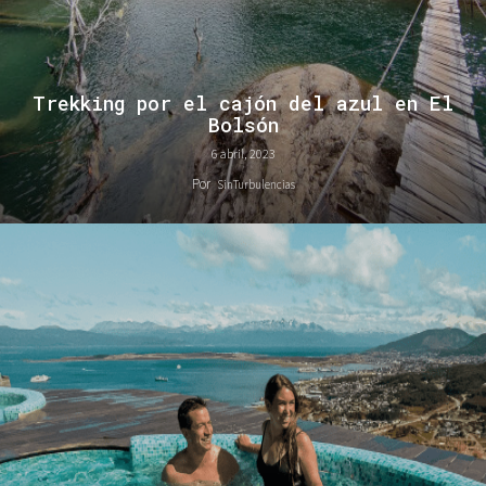
Trekking por el cajón del azul en El
Bolsón
6 abril, 2023
Por
SinTurbulencias