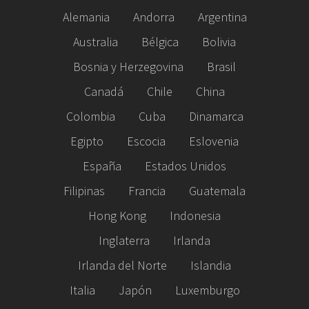
Alemania
Andorra
Argentina
Australia
Bélgica
Bolivia
Bosnia y Herzegovina
Brasil
Canadá
Chile
China
Colombia
Cuba
Dinamarca
Egipto
Escocia
Eslovenia
España
Estados Unidos
Filipinas
Francia
Guatemala
Hong Kong
Indonesia
Inglaterra
Irlanda
Irlanda del Norte
Islandia
Italia
Japón
Luxemburgo