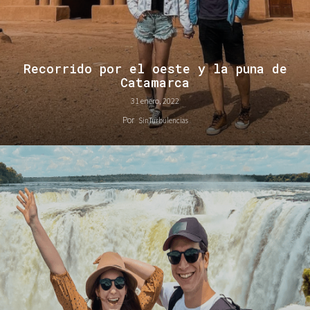
Recorrido por el oeste y la puna de
Catamarca
31 enero, 2022
Por
SinTurbulencias