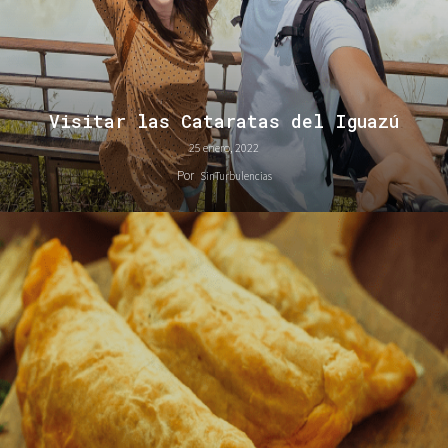
Visitar las Cataratas del Iguazú
25 enero, 2022
Por
SinTurbulencias