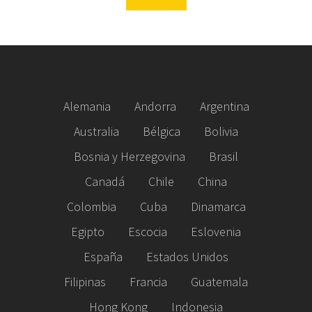
Alemania
Andorra
Argentina
Australia
Bélgica
Bolivia
Bosnia y Herzegovina
Brasil
Canadá
Chile
China
Colombia
Cuba
Dinamarca
Egipto
Escocia
Eslovenia
España
Estados Unidos
Filipinas
Francia
Guatemala
Hong Kong
Indonesia