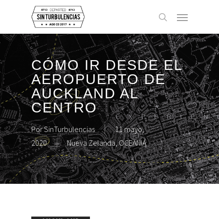
Skip
Menu
to
buscar
main
content
CÓMO IR DESDE EL
AEROPUERTO DE
AUCKLAND AL
CENTRO
Por
SinTurbulencias
11 mayo,
2020
Nueva Zelanda
,
OCEANIA