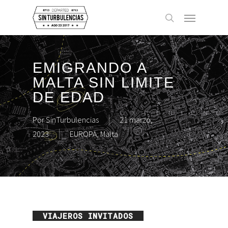
Skip
Menu
to
buscar
main
content
EMIGRANDO A
MALTA SIN LIMITE
DE EDAD
Por
SinTurbulencias
21 marzo,
2023
EUROPA
,
Malta
VIAJEROS INVITADOS