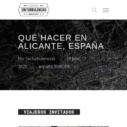
Skip
Menu
to
buscar
main
content
QUÉ HACER EN
ALICANTE, ESPAÑA
Por
SinTurbulencias
19 julio,
2020
españa
,
EUROPA
VIAJEROS INVITADOS