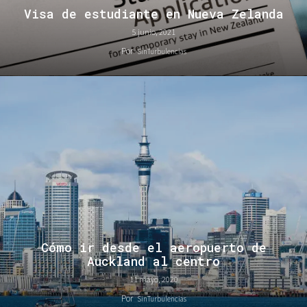
Visa de estudiante en Nueva Zelanda
5 junio, 2021
Por
SinTurbulencias
Cómo ir desde el aeropuerto de
Auckland al centro
11 mayo, 2020
Por
SinTurbulencias