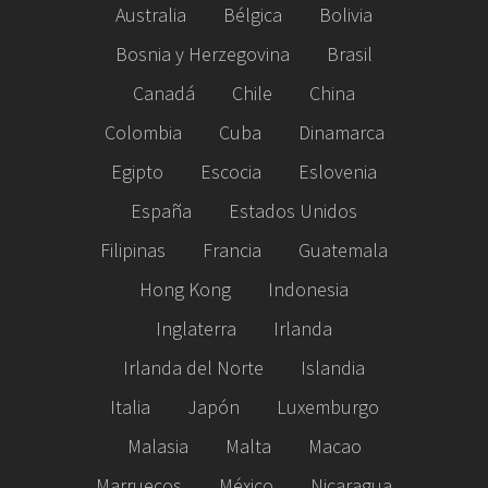
Australia
Bélgica
Bolivia
Bosnia y Herzegovina
Brasil
Canadá
Chile
China
Colombia
Cuba
Dinamarca
Egipto
Escocia
Eslovenia
España
Estados Unidos
Filipinas
Francia
Guatemala
Hong Kong
Indonesia
Inglaterra
Irlanda
Irlanda del Norte
Islandia
Italia
Japón
Luxemburgo
Malasia
Malta
Macao
Marruecos
México
Nicaragua