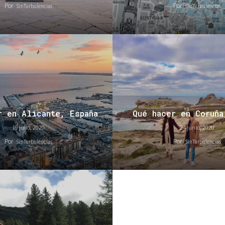
Por
Por
SinTurbulencias
SinTurbulencias
r en Alicante, España
Qué hacer en Coruña
19 julio, 2020
24 junio, 2020
Por
Por
SinTurbulencias
SinTurbulencias