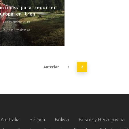
aciones para recorrer
uropa en tren
11 noviembre, 2019
Por
SinTurbulencias
Anterior
1
2
Australia
Bélgica
Bolivia
Bosnia y Herzegovina