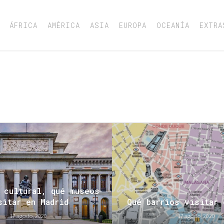
ÁFRICA
AMÉRICA
ASIA
EUROPA
OCEANÍA
EXTRA
 cultural, qué museos
sitar en Madrid
Qué barrios visitar 
17 agosto, 2020
17 agosto, 2020