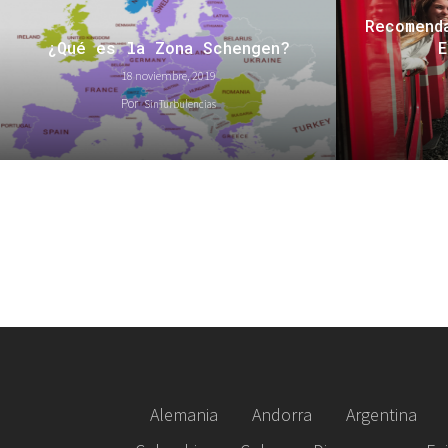
Recomend
¿Qué es la Zona Schengen?
E
18 noviembre, 2019
Por
SinTurbulencias
Alemania
Andorra
Argentina