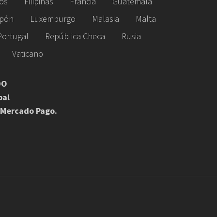
os
Filipinas
Francia
Guatemala
pón
Luxemburgo
Malasia
Malta
Portugal
República Checa
Rusia
Vaticano
DO
pal
 Mercado Pago.