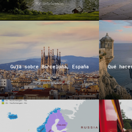
Por
SinTurbulencias
Guía sobre Barcelona, España
Qué hace
22 julio, 2020
Por
SinTurbulencias