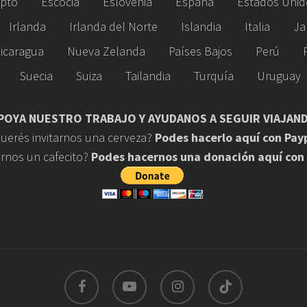
ipto
Escocia
Eslovenia
España
Estados Unid
Irlanda
Irlanda del Norte
Islandia
Italia
Ja
icaragua
Nueva Zelanda
Países Bajos
Perú
Suecia
Suiza
Tailandia
Turquía
Uruguay
POYA NUESTRO TRABAJO Y AYUDANOS A SEGUIR VIAJAN
uerés invitarnos una cerveza?
Podes hacerlo aquí con Pay
arnos un cafecito?
Podes hacernos una donación aquí con
facebook
youtube
instagram
tiktok