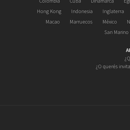
Colombia
Cuba
Dinamarca
Eg
Hong Kong
Indonesia
Inglaterra
Macao
Marruecos
México
N
San Marino
A
¿Q
¿O querés invit