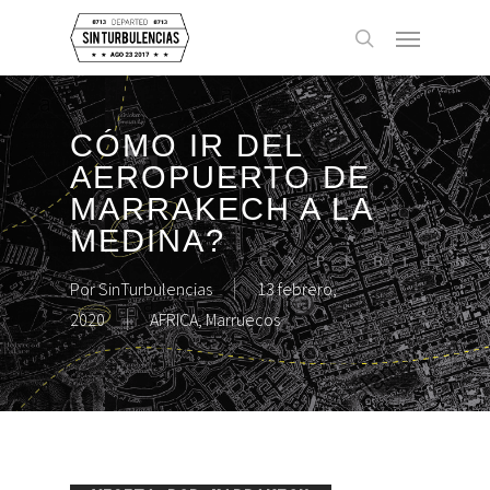
Skip
Menu
to
buscar
main
content
CÓMO IR DEL
AEROPUERTO DE
MARRAKECH A LA
MEDINA?
Por
SinTurbulencias
13 febrero,
2020
AFRICA
,
Marruecos