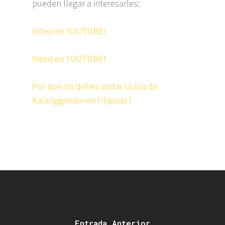
pueden llegar a interesarles:
Video en YOUTUBE!
Video en YOUTUBE!
Por qué no debes visitar la isla de
Kalanggaman en Filipinas?
Entrada Anterior