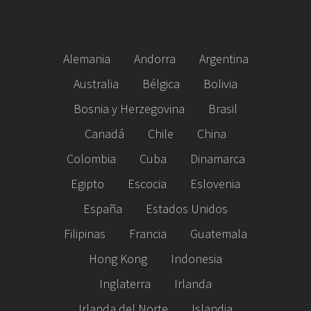
Alemania
Andorra
Argentina
Australia
Bélgica
Bolivia
Bosnia y Herzegovina
Brasil
Canadá
Chile
China
Colombia
Cuba
Dinamarca
Egipto
Escocia
Eslovenia
España
Estados Unidos
Filipinas
Francia
Guatemala
Hong Kong
Indonesia
Inglaterra
Irlanda
Irlanda del Norte
Islandia